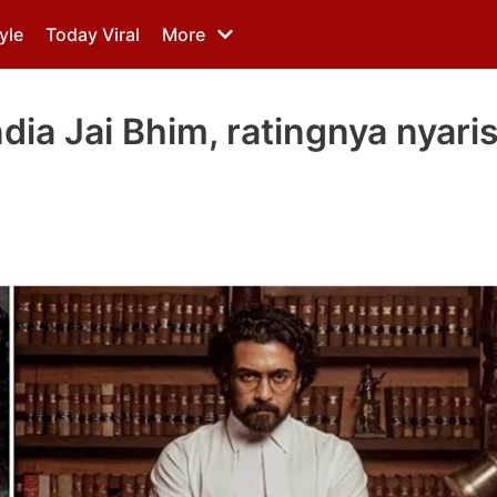
yle
Today Viral
More
ndia Jai Bhim, ratingnya nyari