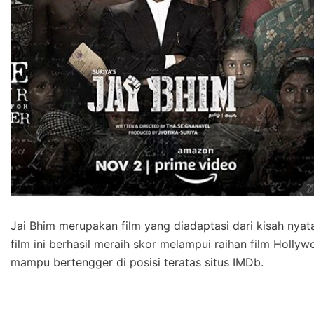
Jai Bhim merupakan film yang diadaptasi dari kisah nyat
film ini berhasil meraih skor melampui raihan film Hollyw
mampu bertengger di posisi teratas situs IMDb.