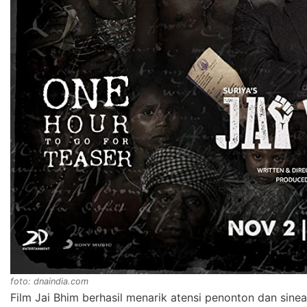
foto: dnaindia.com
Film Jai Bhim berhasil menarik atensi penonton dan sinea