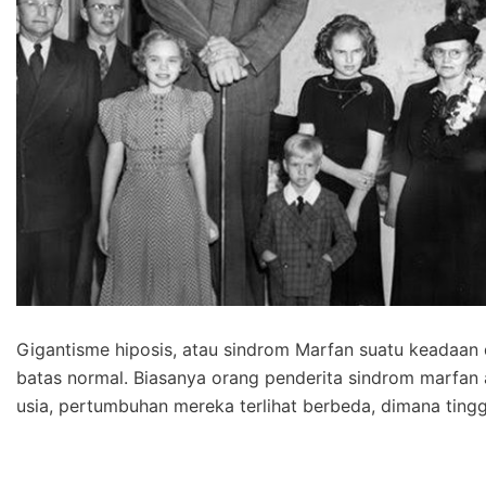
Gigantisme hiposis, atau sindrom Marfan suatu keadaan
batas normal. Biasanya orang penderita sindrom marfan 
usia, pertumbuhan mereka terlihat berbeda, dimana tin