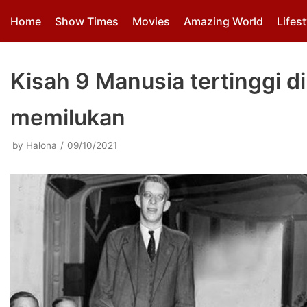
Skip
Home
Show Times
Movies
Amazing World
Lifest
to
content
Kisah 9 Manusia tertinggi di
memilukan
by
Halona
09/10/2021