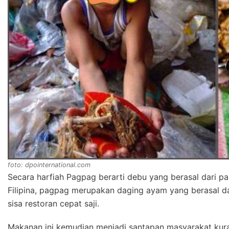
foto: dpointernational.com
Secara harfiah Pagpag berarti debu yang berasal dari p
Filipina, pagpag merupakan daging ayam yang berasal d
sisa restoran cepat saji.
Makanan ini kemudian menjadi santapan masyarakat kur