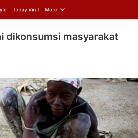
yle
Today Viral
More
ini dikonsumsi masyarakat