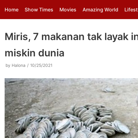
Skip
Home
Show Times
Movies
Amazing World
Lifest
to
content
Miris, 7 makanan tak layak 
miskin dunia
by
Halona
10/25/2021