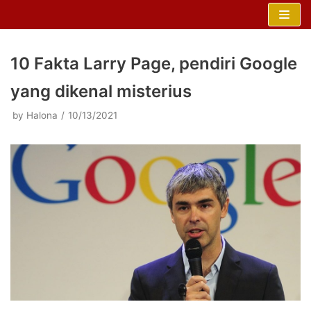
Skip
to
content
10 Fakta Larry Page, pendiri Google
yang dikenal misterius
by
Halona
10/13/2021