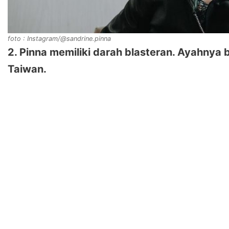
foto : Instagram/@sandrine.pinna
2. Pinna memiliki darah blasteran. Ayahnya b
Taiwan.