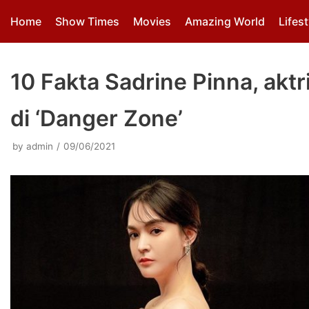
Skip
Home
Show Times
Movies
Amazing World
Lifest
to
content
10 Fakta Sadrine Pinna, akt
di ‘Danger Zone’
by
admin
09/06/2021