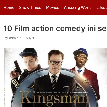
Skip
Home
Show Times
Movies
Amazing World
Lifest
to
content
10 Film action comedy ini s
by
admin
10/21/2021