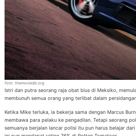
foto: themoviedb.org
Istri dan putra seorang raja obat bius di Meksiko, mem
membunuh semua orang yang terlibat dalam persidangan
Ketika Mike terluka, ia bekerja sama dengan Marcus Bu
membawa para pelaku ke pengadilan. Tetapi seorang polis
semuanya berjalan lancar polisi itu pun harus belajar dari
ini pun mendapat rating 76% di Rotten Tomatoes.