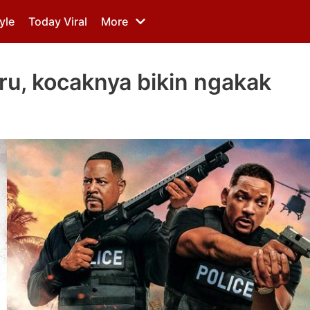
yle
Today Viral
More
eru, kocaknya bikin ngakak