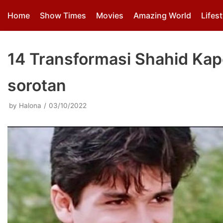
Skip
Home
Show Times
Movies
Amazing World
Lifest
to
content
14 Transformasi Shahid Kap
sorotan
by
Halona
03/10/2022