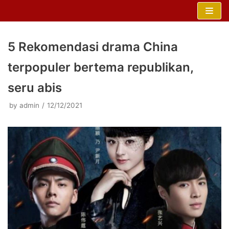
Skip
to
content
5 Rekomendasi drama China
terpopuler bertema republikan,
seru abis
by
admin
12/12/2021