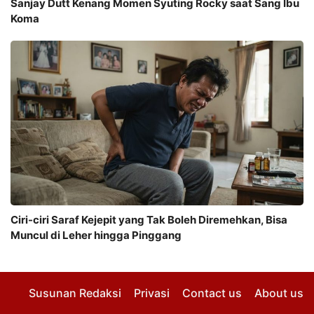
Sanjay Dutt Kenang Momen Syuting Rocky saat Sang Ibu
Koma
Ciri-ciri Saraf Kejepit yang Tak Boleh Diremehkan, Bisa
Muncul di Leher hingga Pinggang
Susunan Redaksi
Privasi
Contact us
About us