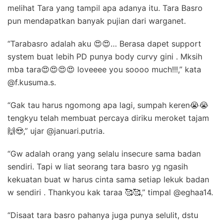
melihat Tara yang tampil apa adanya itu. Tara Basro
pun mendapatkan banyak pujian dari warganet.
“Tarabasro adalah aku 😍😍… Berasa dapet support
system buat lebih PD punya body curvy gini . Mksih
mba tara😍😍😍😍 loveeee you soooo much!!!,” kata
@f.kusuma.s.
“Gak tau harus ngomong apa lagi, sumpah keren😭😭
tengkyu telah membuat percaya diriku meroket tajam
🙌😍,” ujar @januari.putria.
“Gw adalah orang yang selalu insecure sama badan
sendiri. Tapi w liat seorang tara basro yg ngasih
kekuatan buat w harus cinta sama setiap lekuk badan
w sendiri . Thankyou kak taraa 🥰🥰,” timpal @eghaa14.
“Disaat tara basro pahanya juga punya selulit, dstu