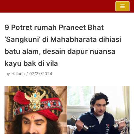
Skip
to
content
9 Potret rumah Praneet Bhat
‘Sangkuni’ di Mahabharata dihiasi
batu alam, desain dapur nuansa
kayu bak di vila
by
Halona
02/27/2024