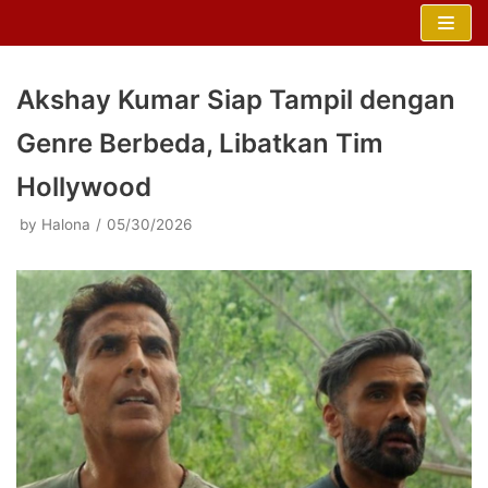
Skip
to
content
Akshay Kumar Siap Tampil dengan
Genre Berbeda, Libatkan Tim
Hollywood
by
Halona
05/30/2026