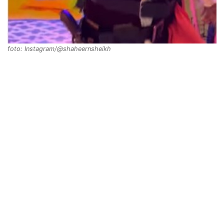
foto: Instagram/@shaheernsheikh