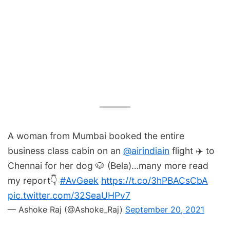
A woman from Mumbai booked the entire
business class cabin on an
@airindiain
flight ✈️ to
Chennai for her dog 🐶 (Bela)…many more read
my report👇
#AvGeek
https://t.co/3hPBACsCbA
pic.twitter.com/32SeaUHPv7
— Ashoke Raj (@Ashoke_Raj)
September 20, 2021