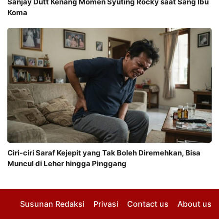
Sanjay Dutt Kenang Momen Syuting Rocky saat Sang Ibu
Koma
Ciri-ciri Saraf Kejepit yang Tak Boleh Diremehkan, Bisa
Muncul di Leher hingga Pinggang
Susunan Redaksi
Privasi
Contact us
About us