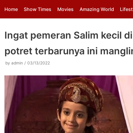
Skip
Home
Show Times
Movies
Amazing World
Lifest
to
content
Ingat pemeran Salim kecil d
potret terbarunya ini mangli
by
admin
03/13/2022