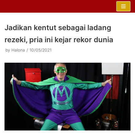
Skip
to
content
Jadikan kentut sebagai ladang
rezeki, pria ini kejar rekor dunia
by
Halona
10/05/2021