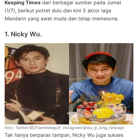
Keeping Times
dari berbagai sumber pada Jumat
(1/7), berikut potret dulu dan kini 5 aktor laga
Mandarin yang awet muda dan tetap memesona.
1. Nicky Wu.
foto: Twitter/@ZFaenmewgulf; Instagram/@wu_qi_long_fanpag
e
Tak hanya berparas tampan, Nicky Wu juga sukses