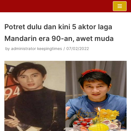
Skip
to
content
Potret dulu dan kini 5 aktor laga
Mandarin era 90-an, awet muda
by
administrator keepingtimes
07/02/2022