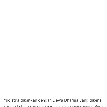
Yudistira dikaitkan dengan Dewa Dharma yang dikenal
karena kebijaksanaan, keadilan, dan kejujurannya. Bima