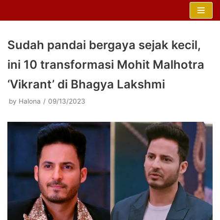
Skip
to
content
Sudah pandai bergaya sejak kecil,
ini 10 transformasi Mohit Malhotra
‘Vikrant’ di Bhagya Lakshmi
by
Halona
09/13/2023