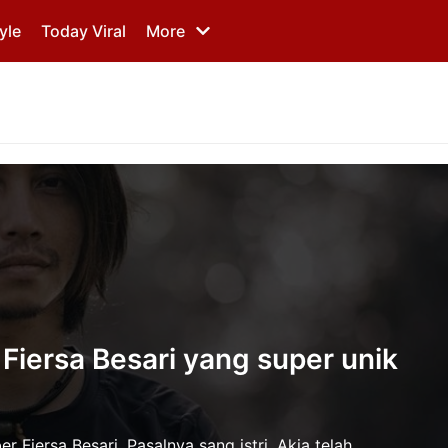
yle
Today Viral
More
Fiersa Besari yang super unik
 Fiersa Besari. Pasalnya sang istri, Akia telah