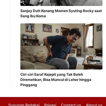
Sanjay Dutt Kenang Momen Syuting Rocky saat
Sang Ibu Koma
Ciri-ciri Saraf Kejepit yang Tak Boleh
Diremehkan, Bisa Muncul di Leher hingga
Pinggang
Susunan Redaksi
Privasi
Contact us
About us