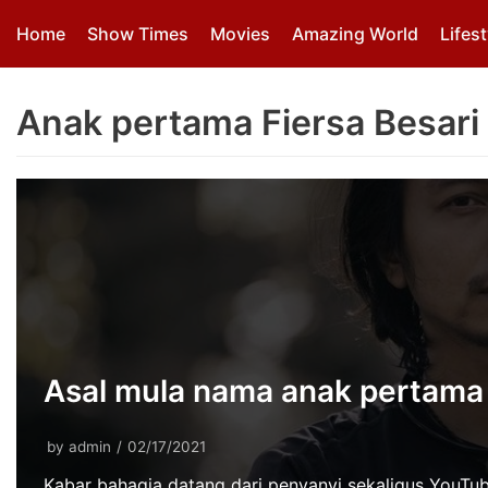
Skip
Home
Show Times
Movies
Amazing World
Lifest
to
content
Anak pertama Fiersa Besari
Asal mula nama anak pertama 
by
admin
02/17/2021
Kabar bahagia datang dari penyanyi sekaligus YouTuber