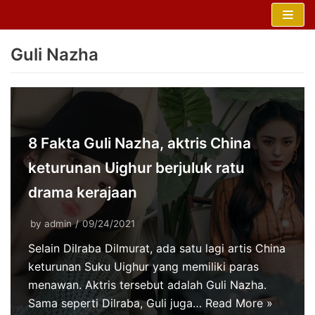
Skip
to
Guli Nazha
content
8 Fakta Guli Nazha, aktris China
keturunan Uighur berjuluk ratu
drama kerajaan
by
admin
09/24/2021
Selain Dilraba Dilmurat, ada satu lagi artis China
keturunan Suku Uighur yang memiliki paras
menawan. Aktris tersebut adalah Guli Nazha.
Sama seperti Dilraba, Guli juga…
Read More »