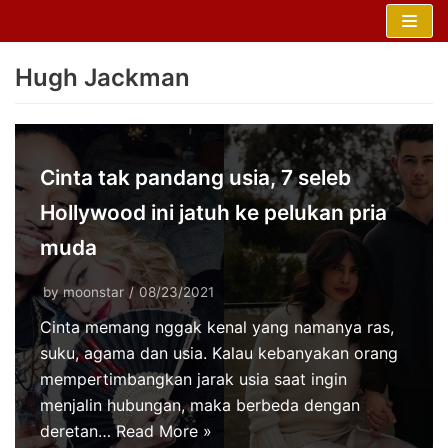
Skip
to
Hugh Jackman
content
Cinta tak pandang usia, 7 seleb
Hollywood ini jatuh ke pelukan pria
muda
by
moonstar
08/23/2021
Cinta memang nggak kenal yang namanya ras,
suku, agama dan usia. Kalau kebanyakan orang
mempertimbangkan jarak usia saat ingin
menjalin hubungan, maka berbeda dengan
deretan…
Read More »