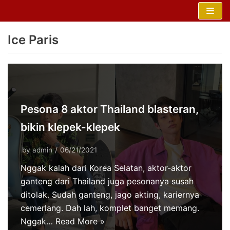
Skip
to
Ice Paris
content
Pesona 8 aktor Thailand blasteran,
bikin klepek-klepek
by
admin
06/21/2021
Nggak kalah dari Korea Selatan, aktor-aktor
ganteng dari Thailand juga pesonanya susah
ditolak. Sudah ganteng, jago akting, kariernya
cemerlang. Dah lah, komplet banget memang.
Nggak…
Read More »