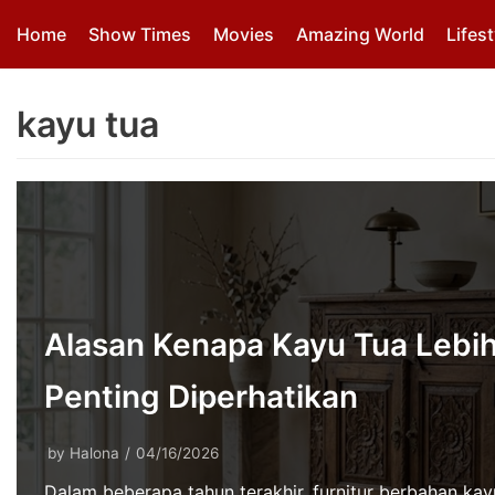
Skip
Home
Show Times
Movies
Amazing World
Lifest
to
content
kayu tua
Alasan Kenapa Kayu Tua Lebih
Penting Diperhatikan
by
Halona
04/16/2026
Dalam beberapa tahun terakhir, furnitur berbahan kayu