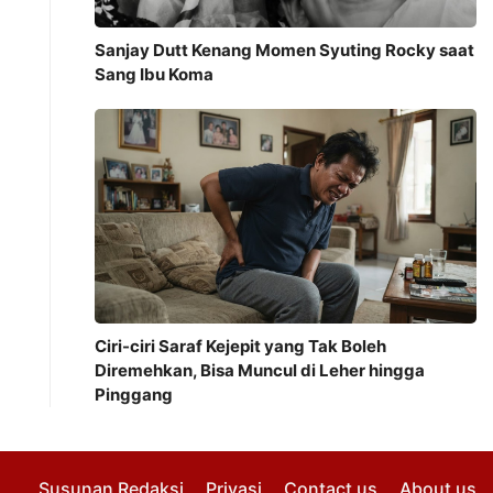
Sanjay Dutt Kenang Momen Syuting Rocky saat
Sang Ibu Koma
Ciri-ciri Saraf Kejepit yang Tak Boleh
Diremehkan, Bisa Muncul di Leher hingga
Pinggang
Susunan Redaksi
Privasi
Contact us
About us