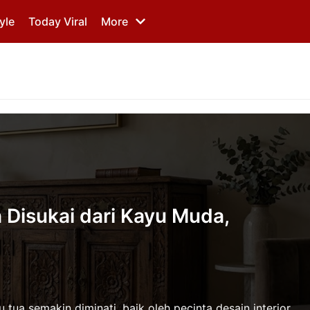
yle
Today Viral
More
 Disukai dari Kayu Muda,
 tua semakin diminati, baik oleh pecinta desain interior