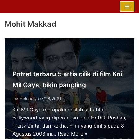
Skip
to
Mohit Makkad
content
Potret terbaru 5 artis cilik di film Koi
Mil Gaya, bikin pangling
by
Halona
07/26/2021
Koi Mil Gaya merupakan salah satu film
Bollywood yang diperankan oleh Hrithik Roshan,
Preity Zinta, dan Rekha. Film yang dirilis pada 8
Agustus 2003 ini…
Read More »