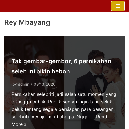
Skip
to
Rey Mbayang
content
Tak gembar-gembor, 6 pernikahan
seleb ini bikin heboh
by
admin
09/13/2020
Pernikahan selebriti jadi salah satu momen yang
ditunggu publik. Publik seolah ingin tahu seluk
beluk tentang segala persiapan para pasangan
selebriti menuju hari bahagia. Nggak…
Read
More »