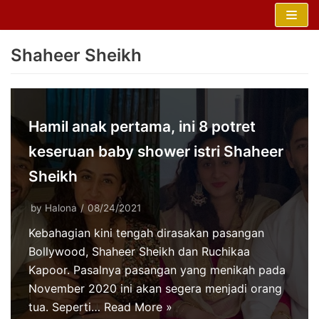
Skip
to
Shaheer Sheikh
content
Hamil anak pertama, ini 8 potret
keseruan baby shower istri Shaheer
Sheikh
by
Halona
08/24/2021
Kebahagian kini tengah dirasakan pasangan
Bollywood, Shaheer Sheikh dan Ruchikaa
Kapoor. Pasalnya pasangan yang menikah pada
November 2020 ini akan segera menjadi orang
tua. Seperti…
Read More »