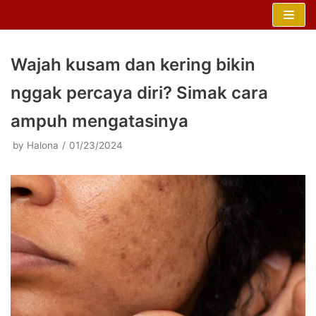
Skip
to
content
Wajah kusam dan kering bikin
nggak percaya diri? Simak cara
ampuh mengatasinya
by
Halona
01/23/2024