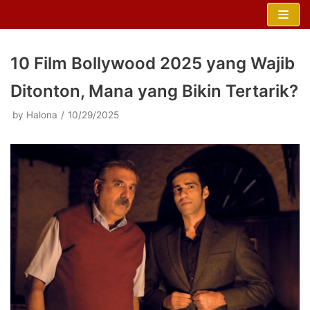
Skip
to
content
10 Film Bollywood 2025 yang Wajib
Ditonton, Mana yang Bikin Tertarik?
by
Halona
10/29/2025