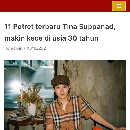
Skip
to
content
11 Potret terbaru Tina Suppanad,
makin kece di usia 30 tahun
by
admin
06/18/2021