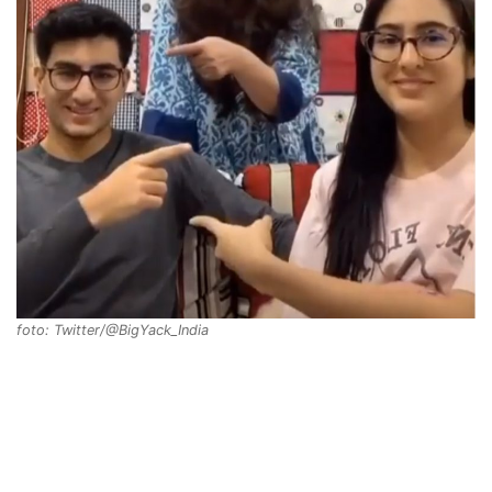
foto: Twitter/@BigYack_India