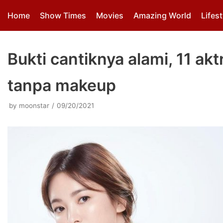
Skip
Home
Show Times
Movies
Amazing World
Lifest
to
content
Bukti cantiknya alami, 11 ak
tanpa makeup
by
moonstar
09/20/2021