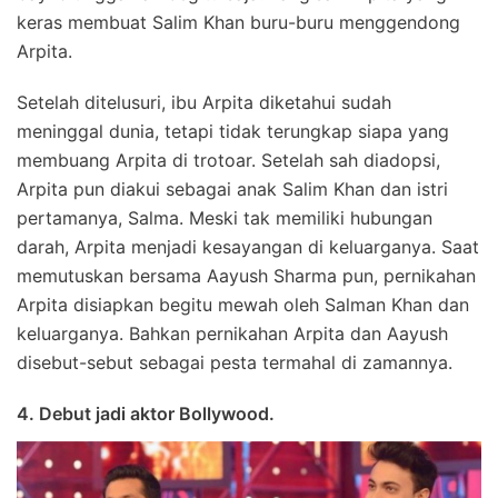
keras membuat Salim Khan buru-buru menggendong
Arpita.
Setelah ditelusuri, ibu Arpita diketahui sudah
meninggal dunia, tetapi tidak terungkap siapa yang
membuang Arpita di trotoar. Setelah sah diadopsi,
Arpita pun diakui sebagai anak Salim Khan dan istri
pertamanya, Salma. Meski tak memiliki hubungan
darah, Arpita menjadi kesayangan di keluarganya. Saat
memutuskan bersama Aayush Sharma pun, pernikahan
Arpita disiapkan begitu mewah oleh Salman Khan dan
keluarganya. Bahkan pernikahan Arpita dan Aayush
disebut-sebut sebagai pesta termahal di zamannya.
4. Debut jadi aktor Bollywood.