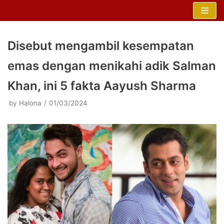
Skip
to
content
Disebut mengambil kesempatan
emas dengan menikahi adik Salman
Khan, ini 5 fakta Aayush Sharma
by
Halona
01/03/2024