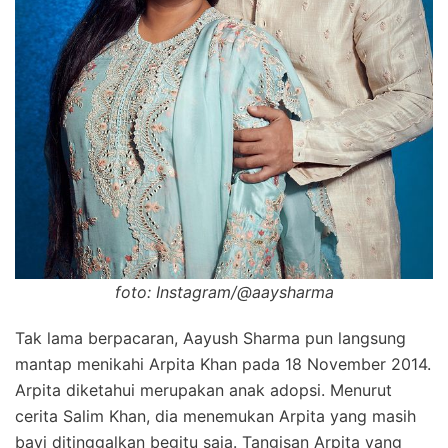
foto: Instagram/@aaysharma
Tak lama berpacaran, Aayush Sharma pun langsung
mantap menikahi Arpita Khan pada 18 November 2014.
Arpita diketahui merupakan anak adopsi. Menurut
cerita Salim Khan, dia menemukan Arpita yang masih
bayi ditinggalkan begitu saja. Tangisan Arpita yang