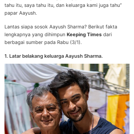
tahu itu, saya tahu itu, dan keluarga kami juga tahu”
papar Aayush.
Lantas siapa sosok Aayush Sharma? Berikut fakta
lengkapnya yang dihimpun
Keeping Times
dari
berbagai sumber pada Rabu (3/1).
1. Latar belakang keluarga Aayush Sharma.