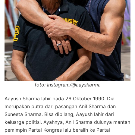
foto: Instagram/@aaysharma
Aayush Sharma lahir pada 26 Oktober 1990. Dia
merupakan putra dari pasangan Anil Sharma dan
Suneeta Sharma. Bisa dibilang, Aayush lahir dari
keluarga politisi. Ayahnya, Anil Sharma dulunya mantan
pemimpin Partai Kongres lalu beralih ke Partai