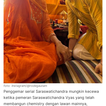
foto: Instagram/@rodegautam
Penggemar serial Saraswatichandra mungkin kecewa
ketika pemeran Saraswatichandra Vyas yang telah
membangun chemistry dengan lawan mainnya,