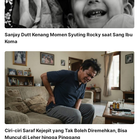
Sanjay Dutt Kenang Momen Syuting Rocky saat Sang Ibu
Koma
Ciri-ciri Saraf Kejepit yang Tak Boleh Diremehkan, Bisa
Muncul di Leher hingga Pinggang