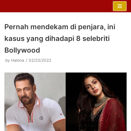
Skip
to
content
Pernah mendekam di penjara, ini
kasus yang dihadapi 8 selebriti
Bollywood
by
Halona
02/23/2022