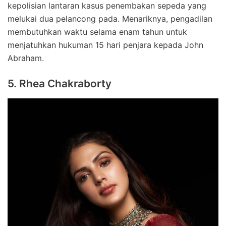
kepolisian lantaran kasus penembakan sepeda yang
melukai dua pelancong pada. Menariknya, pengadilan
membutuhkan waktu selama enam tahun untuk
menjatuhkan hukuman 15 hari penjara kepada John
Abraham.
5. Rhea Chakraborty