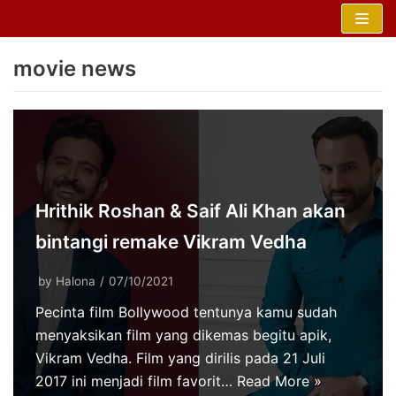
Skip
to
movie news
content
Hrithik Roshan & Saif Ali Khan akan
bintangi remake Vikram Vedha
by
Halona
07/10/2021
Pecinta film Bollywood tentunya kamu sudah
menyaksikan film yang dikemas begitu apik,
Vikram Vedha. Film yang dirilis pada 21 Juli
2017 ini menjadi film favorit…
Read More »