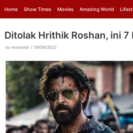
Skip
Home
Show Times
Movies
Amazing World
Lifest
to
content
Ditolak Hrithik Roshan, ini 
by
moonstar
09/09/2022