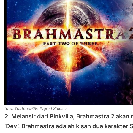
foto: YouTobe/@Bollygrad Studioz
2. Melansir dari Pinkvilla, Brahmastra 2 aka
‘Dev’. Brahmastra adalah kisah dua karakter