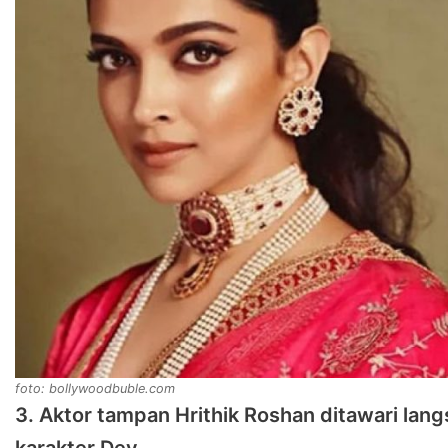
foto: bollywoodbuble.com
3. Aktor tampan Hrithik Roshan ditawari la