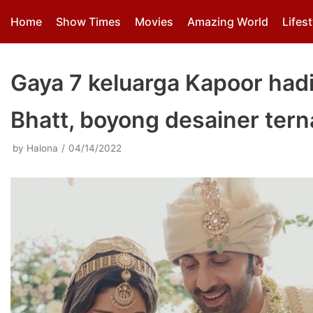
Skip
Home
Show Times
Movies
Amazing World
Lifest
to
content
Gaya 7 keluarga Kapoor hadi
Bhatt, boyong desainer ter
by
Halona
04/14/2022