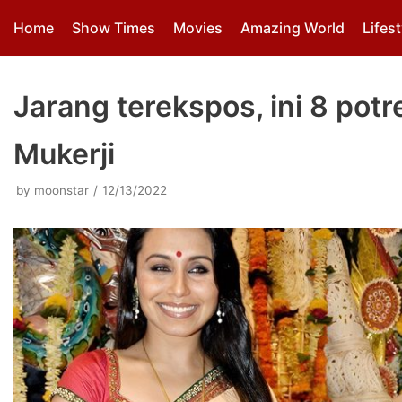
Skip
Home
Show Times
Movies
Amazing World
Lifest
to
content
Jarang terekspos, ini 8 pot
Mukerji
by
moonstar
12/13/2022