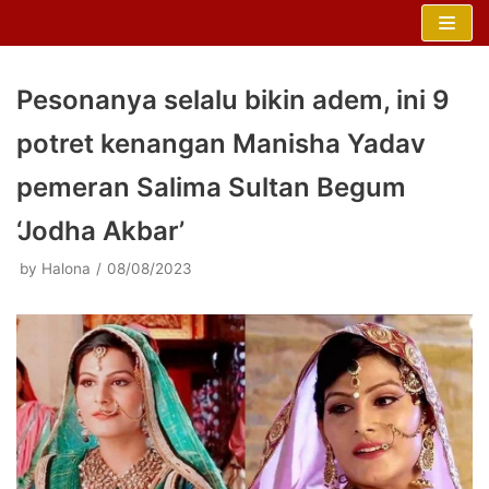
Skip
to
content
Pesonanya selalu bikin adem, ini 9
potret kenangan Manisha Yadav
pemeran Salima Sultan Begum
‘Jodha Akbar’
by
Halona
08/08/2023