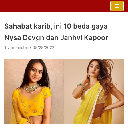
Skip
to
content
Sahabat karib, ini 10 beda gaya
Nysa Devgn dan Janhvi Kapoor
by
moonstar
08/28/2022